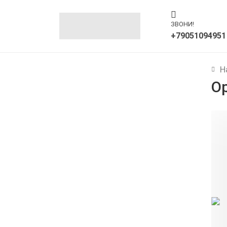
ЗВОНИ!
+79051094951
Н
Ор