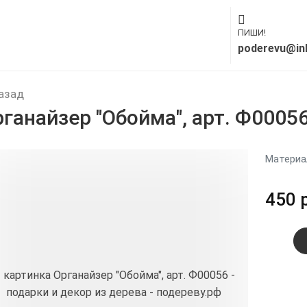
ПИШИ!
poderevu@in
азад
ганайзер "Обойма", арт. Ф0005
Материа
450 