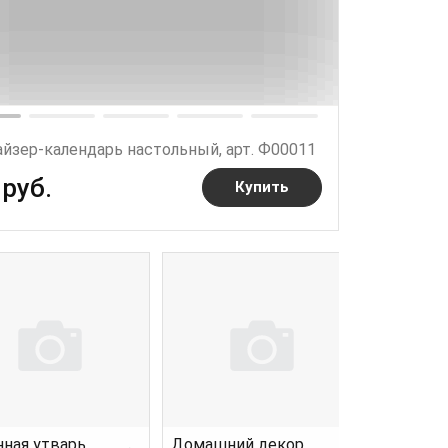
айзер-календарь настольный, арт. Ф00011
 руб.
Купить
нная утварь
Домашний декор и интерьер
Подарки