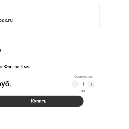
box.ru
6
л:
Фанера 3 мм
Количество
руб.
шт
Купить