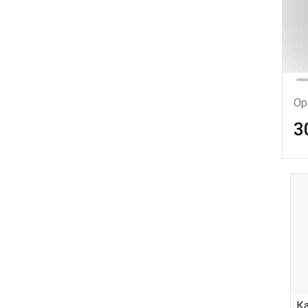
Ор
3
Ка