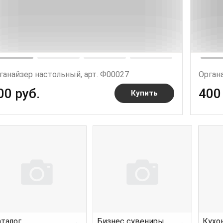
ганайзер настольный, арт. Ф00027
Орган
00 руб.
400
Купить
талог
Бизнес сувениры
Кухо