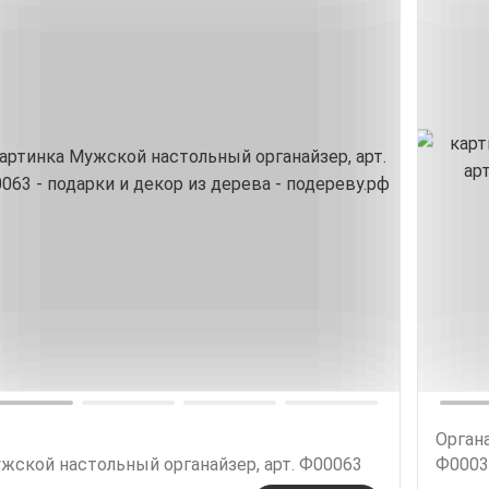
Органа
жской настольный органайзер, арт. Ф00063
Ф0003