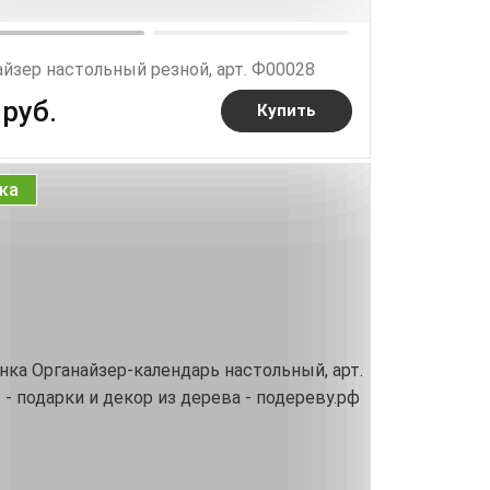
йзер настольный резной, арт. Ф00028
 руб.
Купить
ка